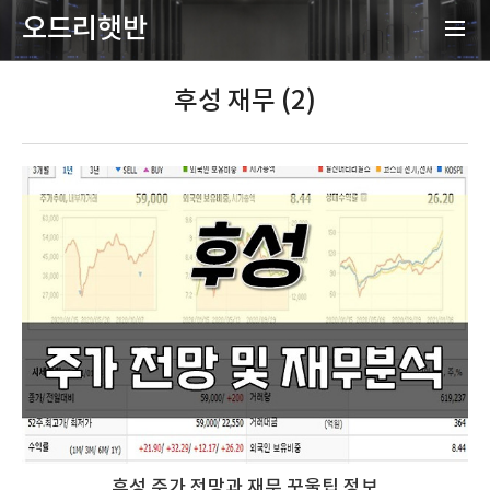
오드리햇반
후성 재무 (2)
후성 주가 전망과 재무 꾸울팁 정보