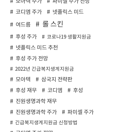
모아텍 주가
파미셀 주가 전망
코디엠 주가
넷플릭스 미드
롤 스킨
여드름
후성 주가
코로나19 생활지원금
넷플릭스 미드 추천
후성 주가 전망
2022년 긴급복지생계지원금
모아텍
삼국지 전략판
후성 재무
코디엠
후성
진원생명과학 재무
진원생명과학 주가
파미셀 주가
긴급복지생계지원금 신청방법