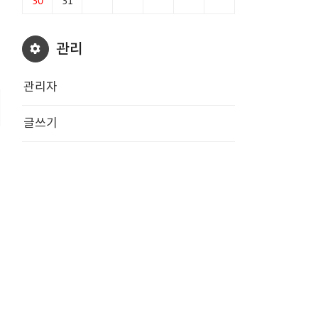
30
31
관리
관리자
글쓰기