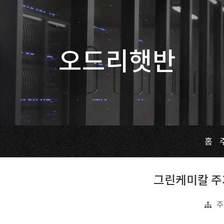
오드리햇반
홈
그린케미칼 주가 
주