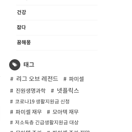
건강
잡다
꿈해몽
태그
상
리그 오브 레전드
파미셀
넷플릭스
진원생명과학
코로나19 생활지원금 신청
파미셀 재무
모아텍 재무
저소득층 긴급생활지원금 대상